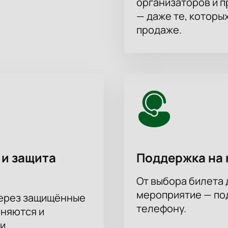
организаторов и 
— даже те, которы
продаже.
 и защита
Поддержка на 
От выбора билета 
мероприятие — под
через защищённые
телефону.
аняются и
и.