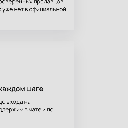
проверенных продавцов
х уже нет в официальной
каждом шаге
до входа на
держим в чате и по