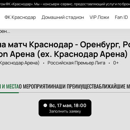
ом ФК «Краснодар». Мы — консьерж-сервис, предоставляющий услуги по брон
ФК Краснодар
Домашний стадион
VIP Ложи
Fan ID
ен...
а матч Краснодар - Оренбург, 
on Арена (ex. Краснодар Арена)
 Краснодар Арена)
Российская Премьер Лига
0+
 И МЕСТА
О МЕРОПРИЯТИИ
НАШИ ПРЕИМУЩЕСТВА
БЛИЖАЙШИЕ М