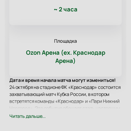
~
2 часа
Площадка
Ozon Арена (ex. Краснодар
Арена)
Дата и время начала матча могут измениться!
24 октября на стадионе ФК «Краснодар» состоится
захватывающий матч Кубка России, в котором
встретятся команды «Краснодар» и «Пари Нижний
Новгород». Это событие обещает стать настоящим
футбольным праздником, который нельзя
Читать дальше...
пропустить ни одному болельщику.
Кубок России по футболу — ежегодное