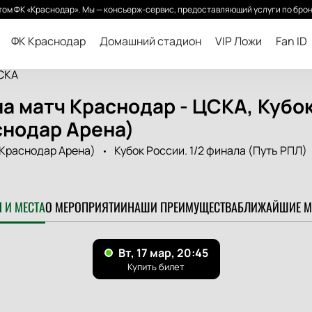
ом ФК «Краснодар». Мы — консьерж-сервис, предоставляющий услуги по брон
ФК Краснодар
Домашний стадион
VIP Ложи
Fan ID
СКА
а матч Краснодар - ЦСКА, Кубо
снодар Арена)
 Краснодар Арена)
Кубок России. 1/2 финала (Путь РПЛ)
 И МЕСТА
О МЕРОПРИЯТИИ
НАШИ ПРЕИМУЩЕСТВА
БЛИЖАЙШИЕ М