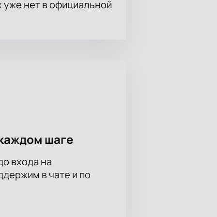
х уже нет в официальной
окупки через наш ресурс.
а вопросы о мероприятии, цене
незабываемых эмоций от
 России.
каждом шаге
до входа на
держим в чате и по