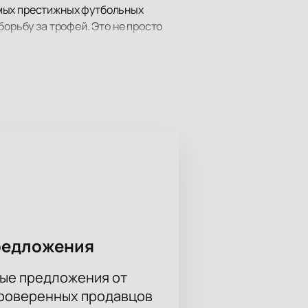
амых престижных футбольных
борьбу за трофей. Это не просто
ым и непредсказуемым.
едчика Леонова, д. 1.
 большого футбола.
сковский ЦСКА. Оба клуба
мых ожидаемых матчей РПЛ и
кцию титулов.
едение крупных спортивных
для просмотра игры: будь то
очувствует себя частью большого
редложения
ые предложения от
 на интерактивной схеме трибун,
проверенных продавцов
нтов доступны специальные