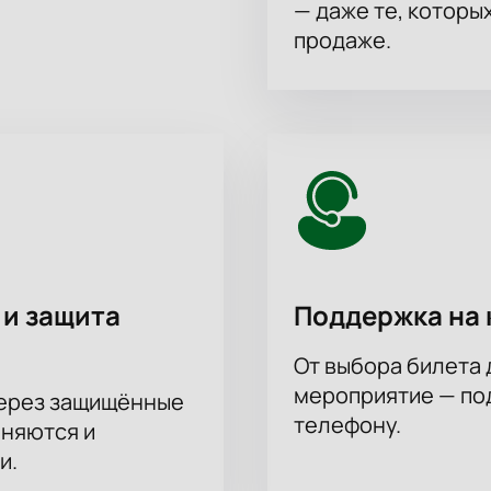
— даже те, которы
енным сервисом. Безопасная оплата обеспечит надежность п
продаже.
ну — менеджер подскажет оптимальные варианты и ответит н
. Узнайте время начала матча, выберите свой сектор для 
залог отличного просмотра ближайшей игры топовых клубов
 и защита
Поддержка на 
От выбора билета 
мероприятие — под
через защищённые
телефону.
аняются и
и.