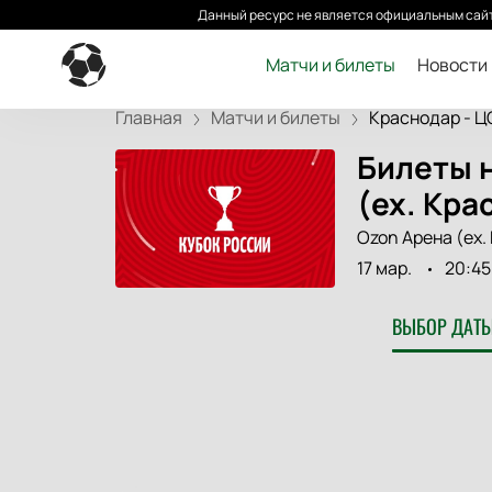
Данный ресурс не является официальным сайт
Матчи и билеты
Новости
Главная
Матчи и билеты
Краснодар - Ц
Билеты н
(ex. Кра
Ozon Арена (ex.
17 мар.
20:45
ВЫБОР ДАТЫ