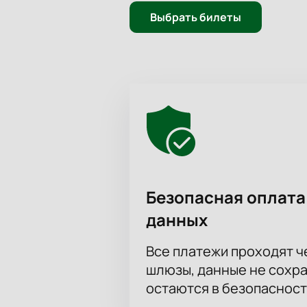
предложения и VIP-ложи с расшир
Выбрать билеты
Закажите билеты также по телефо
билетов и продолжительности игры
настоящего футбола! Ваш выбор — 
Безопасная оплата
данных
Все платежи проходят 
шлюзы, данные не сохр
остаются в безопасност