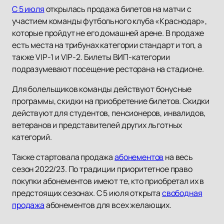
С 5 июля
открылась продажа билетов на матчи с
участием команды футбольного клуба «Краснодар»,
которые пройдут не его домашней арене. В продаже
есть места на трибунах категории стандарт и топ, а
также VIP-1 и VIP-2. Билеты ВИП-категории
подразумевают посещение ресторана на стадионе.
Для болельщиков команды действуют бонусные
программы, скидки на приобретение билетов. Скидки
действуют для студентов, пенсионеров, инвалидов,
ветеранов и представителей других льготных
категорий.
Также стартовала продажа
абонементов
на весь
сезон 2022/23. По традиции приоритетное право
покупки абонементов имеют те, кто приобретал их в
предстоящих сезонах. С 5 июля открыта
свободная
продажа
абонементов для всех желающих.