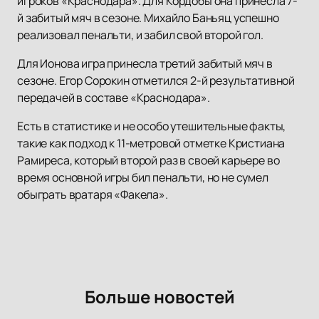
игроков «Краснодара». Для Кордобы она принесла 7-
й забитый мяч в сезоне. Михайло Баньяц успешно
реализовал пенальти, и забил свой второй гол.
Для Ионова игра принесла третий забитый мяч в
сезоне. Егор Сорокин отметился 2-й результативной
передачей в составе «Краснодара».
Есть в статистике и не особо утешительные факты,
такие как подход к 11-метровой отметке Кристиана
Рамиреса, который второй раз в своей карьере во
время основной игры бил пенальти, но не сумел
обыграть вратаря «Факела».
Больше новостей