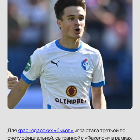
Для
краснодарских «быков»
игра стала третьей по
счету официальной, сыгранной с «Факелом» в рамках