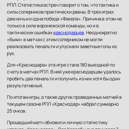
РПЛ. Статистика встреч говорит о том, что тактика и
силы соперников практически равны. В трех играх
две ничьи и одна победа «Факела». Причина в этом не
только в силе воронежской команды, но и в
тактических ошибках
краснодарцев
. Неоднократно
«быки» в матчах с этим соперником не могли
реализовать пенальти и упускали заветные голы из
рук.
Для «Краснодара» эта игра стала 180 выездной по
счету в матчах РПЛ. В ней уже краснодарцам удалось
пробить два пенальти и получить из них хотя бы один
результативный.
По итогам игры, а также других проведенных матчей в
текущем сезоне РПЛ «Краснодар» набрал суммарно
25 очков.
Прошедший матч обновил и личную статистику