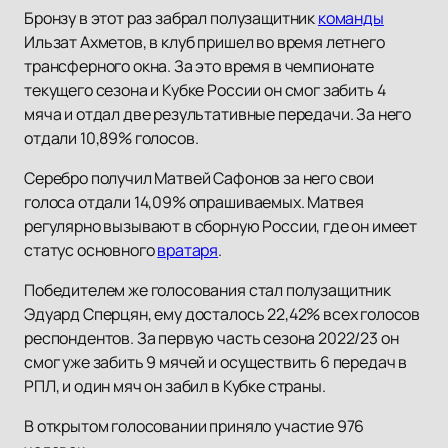
Бронзу в этот раз забрал полузащитник
команды
Ильзат Ахметов, в клуб пришел во время летнего
трансферного окна. За это время в чемпионате
текущего сезона и Кубке России он смог забить 4
мяча и отдал две результативные передачи. За него
отдали 10,89% голосов.
Серебро получил Матвей Сафонов за него свои
голоса отдали 14,09% опрашиваемых. Матвея
регулярно вызывают в сборную России, где он имеет
статус основного
вратаря
.
Победителем же голосования стал полузащитник
Эдуард Сперцян, ему досталось 22,42% всех голосов
респондентов. За первую часть сезона 2022/23 он
смог уже забить 9 мячей и осуществить 6 передач в
РПЛ, и один мяч он забил в Кубке страны.
В открытом голосовании приняло участие 976