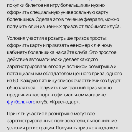
покупки билетов на игру болельщикам нужно
оформить специальную универсальную карту
болельщика. Сделав это в течение февраля, можно
получить один из ценных призов от любимого клуба.
Условия участия в розыгрыше призов просты:
оформить карту и привязать ее номер к личному
кабинету болельщика на сайте клуба. Это простое
действие автоматически делает каждого
зарегистрировавшегося участником розыгрыша и
потенциальным обладателем ценного приза, одного
из 50. Каждую пятницу список счастливчиков будет
обновляться. Получить выигранный приз можно
предъявив паспорт в официальном магазине
футбольного
клуба «Краснодар».
Принять участие в розыгрыше могут все
зарегистрированные пользователи, выполнившие
условия регистрации. Получить приз можно даже в