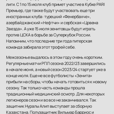
лиги. С 1 по 15 июля клуб примет участие в Кубке PARI
Премьер, где также будут участвовать еще три
иностранных клуба: турецкий «Фенербахче»,
азербайджанский «Нефтчи» и сербская «Црвена
Звезда». А уже 15 июля зенитовцы будут играть
против ЦСКА в борьбе за Суперкубок России.
Напомним, что последние три года питерская
команда забирала этот трофей себе.
Межсезонье выдалось в этом году очень коротким.
Регулярные матчи РПЛ сезона 2022/23 завершились
в начале июня, а новый сезон 2023/24 стартует уже в
конце июля. Еще не все футболисты «Зенита»
прибыли на сборы, чтобы начать готовиться к новому
сезону. Так только часть команды прошла
традиционный медицинский осмотр. Для некоторых
легионеров сезон и во все не заканчивался. Так
защитник Нуралы Алип выступает за сборную
Казахстана. Полузащитник Вильмар Барриос и