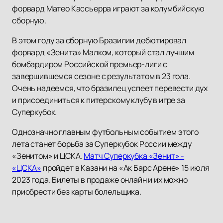
форвард Матео Кассьерра играют за колумбийскую
сборную.
В этом году за сборную Бразилии дебютировал
форвард «Зенита» Малком, который стал лучшим
бомбардиром Российской премьер-лиги с
завершившемся сезоне с результатом в 23 гола.
Очень надеемся, что бразилец успеет перевести дух
и присоединиться к питерскому клубу в игре за
Суперкубок.
Однозначно главным футбольным событием этого
лета станет борьба за Суперкубок России между
«Зенитом» и ЦСКА.
Матч Суперкубка «Зенит» -
«ЦСКА»
пройдет в Казани на «Ак Барс Арене» 15 июля
2023 года. Билеты в продаже онлайн и их можно
приобрести без карты болельщика.