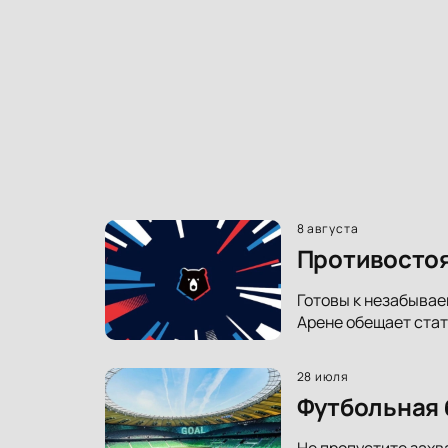
8 августа
Противостоя
Готовы к незабывае
Арене обещает стат
28 июля
Футбольная 
Не пропустите захв