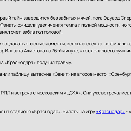
ервый тайм завершится без забитых мячей, пока Эдуард Спе
 Фанаты ожидали увеличения темпа и полной мощности, но г
нял счет, забив гол головой.
 создавать опасные моменты, всплыла спешка, но финальн
 Ильзата Ахметова на 76-й минуте, что сделало его лучшим
из «Краснодара» получил травму.
вили таблицу, вытеснив «Зенит» на второе место. «Оренбур
 РПЛ и встреча с московским «ЦСКА». Они уже встречались в
я на стадионе «Краснодар». Билеты на игру
«Краснодар»
- 