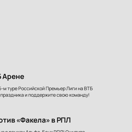
Б Арене
-м туре Российской Премьер Лиги на ВТБ
 праздника и поддержите свою команду!
отив «Факела» в РПЛ
не в рамках Альфа-Банк РПЛ! Ощутите