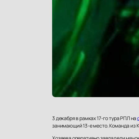
3 декабря в рамках 17-го тура РПЛ на
занимающий 13-е место. Команда из К
Хозяева оперативно завладели мячом,