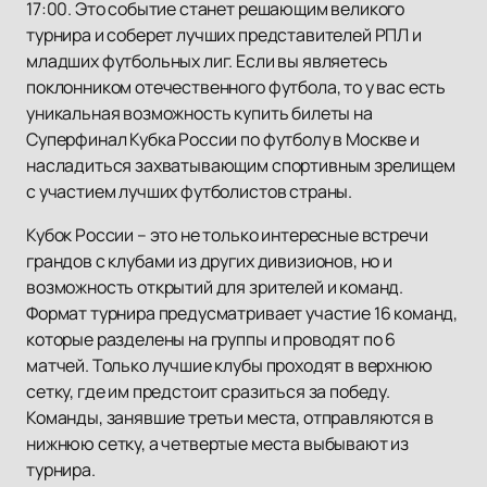
17:00. Это событие станет решающим великого
турнира и соберет лучших представителей РПЛ и
младших футбольных лиг. Если вы являетесь
поклонником отечественного футбола, то у вас есть
уникальная возможность купить билеты на
Суперфинал Кубка России по футболу в Москве и
насладиться захватывающим спортивным зрелищем
с участием лучших футболистов страны.
Кубок России – это не только интересные встречи
грандов с клубами из других дивизионов, но и
возможность открытий для зрителей и команд.
Формат турнира предусматривает участие 16 команд,
которые разделены на группы и проводят по 6
матчей. Только лучшие клубы проходят в верхнюю
сетку, где им предстоит сразиться за победу.
Команды, занявшие третьи места, отправляются в
нижнюю сетку, а четвертые места выбывают из
турнира.