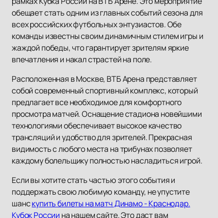
рамках Кубка России на ВТБ Арене. Это мероприятие
обещает стать одним из главных событий сезона для
всех российских футбольных энтузиастов. Обе
команды известны своим динамичным стилем игры и
жаждой победы, что гарантирует зрителям яркие
впечатления и накал страстей на поле.
Расположенная в Москве, ВТБ Арена представляет
собой современный спортивный комплекс, который
предлагает все необходимое для комфортного
просмотра матчей. Оснащение стадиона новейшими
технологиями обеспечивает высокое качество
трансляций и удобство для зрителей. Прекрасная
видимость с любого места на трибунах позволяет
каждому болельщику полностью насладиться игрой.
Если вы хотите стать частью этого события и
поддержать свою любимую команду, не упустите
шанс
купить билеты на матч Динамо - Краснодар.
Кубок России
на нашем сайте. Это даст вам